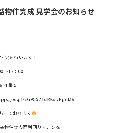
益物件完成 見学会のお知らせ
見学会を行います！
0～17：00
８４番６
.app.goo.gl/xG9G52TdRksDRgqM9
ちしております
収益物件☆表面利回り４．５％