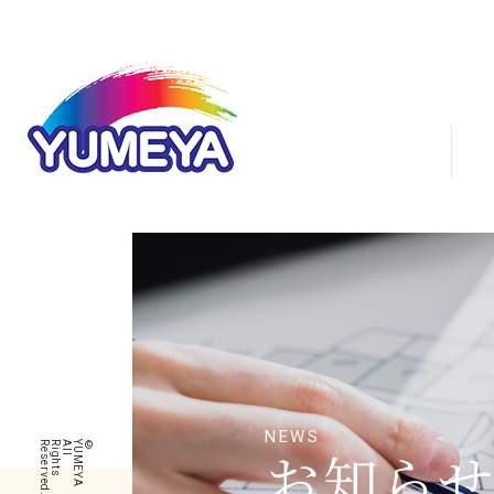
お知ら
.
©
Y
U
M
E
Y
A
A
l
l
R
i
g
h
t
s
R
e
s
e
r
v
e
d