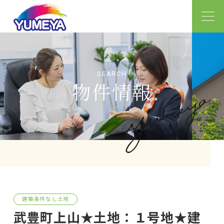
物件情報
建築条件なし土地
武豊町上山★土地：１号地★建